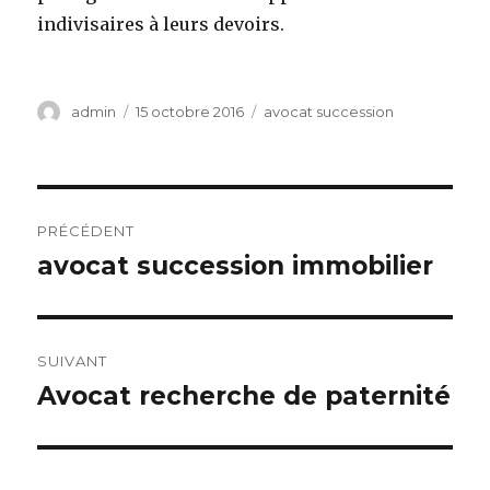
indivisaires à leurs devoirs.
Auteur
Publié
Catégories
admin
15 octobre 2016
avocat succession
le
Navigation
PRÉCÉDENT
de
avocat succession immobilier
Article
précédent :
l’article
SUIVANT
Avocat recherche de paternité
Article
suivant :