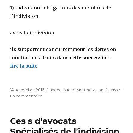
1)
Indivision
: obligations des membres de
l’indivision
avocats indivision
ils supportent concurremment les dettes en
fonction des droits dans cette
succession
lire la suite
Publié
Catégories
14 novembre 2016
avocat succession indivision
Laisser
le
sur
un commentaire
avocat
partage
indivision
Ces s d’avocats
Spécialisés de l’indivision