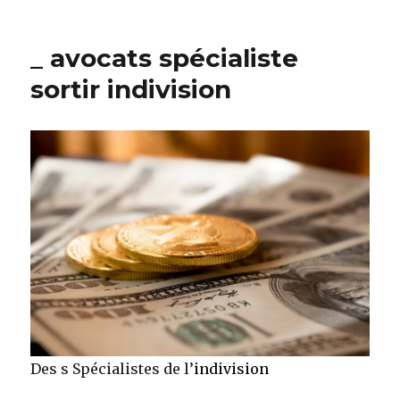
Ces
s
d’avocats
_ avocats spécialiste
Spécialisés
de
sortir indivision
l’indivision
Des s Spécialistes de l’
indivision