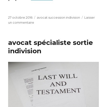
Publié
Catégories
27 octobre 2016
avocat succession indivision
Laisser
le
sur
un commentaire
_
avocats
spécialiste
avocat spécialiste sortie
sortir
indivision
indivision