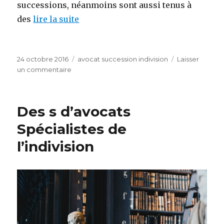
successions, néanmoins sont aussi tenus à
des
lire la suite
Publié
Catégories
24 octobre 2016
avocat succession indivision
Laisser
le
sur
un commentaire
avocat
spécialiste
sortie
Des s d’avocats
indivision
Spécialistes de
l’indivision