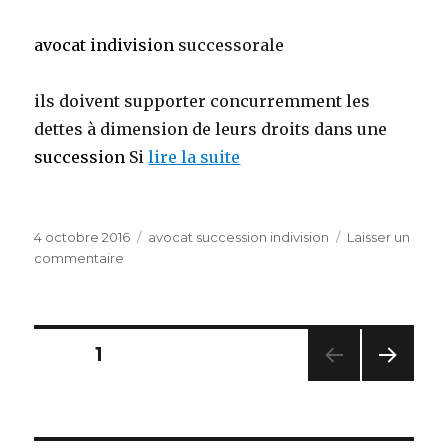
avocat indivision
successorale
ils doivent supporter concurremment les
dettes à dimension de leurs droits dans une
succession
Si
lire la suite
Publié
Catégories
4 octobre 2016
avocat succession indivision
Laisser un
le
sur
commentaire
Des
s
d’avocats
Spécialistes
Pagination
PAGE
1
de
l’indivision
PAG
des
E
SUIV