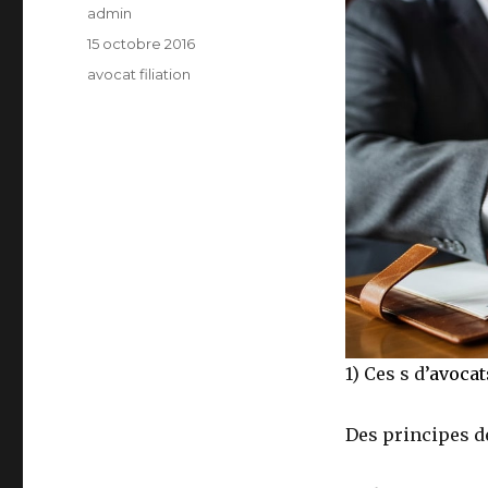
Auteur
admin
Publié
15 octobre 2016
le
Catégories
avocat filiation
1) Ces s d’
avocat
Des principes de