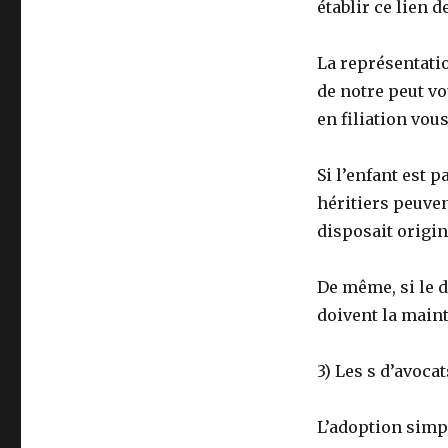
établir ce lien de
La représentatio
de notre peut v
en filiation vou
Si l’enfant est 
héritiers peuven
disposait origi
De même, si le d
doivent la maint
3) Les s d’avoca
L’adoption simpl