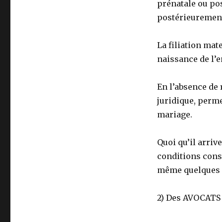
prénatale ou pos
postérieurement
La filiation mat
naissance de l’e
En l’absence de 
juridique, perm
mariage.
Quoi qu’il arriv
conditions const
même quelques ac
2) Des AVOCATS