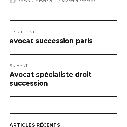
Auteur
Publié
Catégories
admin
17 mars 2017
avocat succession
le
Navigation
PRÉCÉDENT
de
avocat succession paris
Article
précédent :
l’article
SUIVANT
Avocat spécialiste droit
Article
suivant :
succession
ARTICLES RÉCENTS