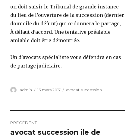
on doit saisir le Tribunal de grande instance
du lieu de l’ouverture de la succession (dernier
domicile du défunt) qui ordonnera le partage,
À défaut d’accord. Une tentative préalable
amiable doit être démontrée.
Un d’avocats spécialiste vous défendra en cas
de partage judiciaire.
Auteur
Publié
Catégories
admin
13 mars 2017
avocat succession
le
Navigation
PRÉCÉDENT
de
avocat succession ile de
Article