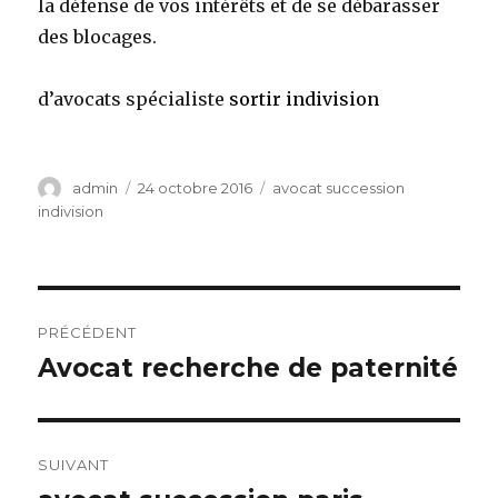
la défense de vos intérêts et de se débarasser
des blocages.
d’avocats spécialiste
sortir indivision
Auteur
Publié
Catégories
admin
24 octobre 2016
avocat succession
le
indivision
Navigation
PRÉCÉDENT
de
Avocat recherche de paternité
Article
précédent :
l’article
SUIVANT