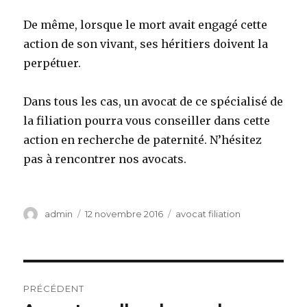
De même, lorsque le mort avait engagé cette
action de son vivant, ses héritiers doivent la
perpétuer.
Dans tous les cas, un avocat de ce spécialisé de
la filiation pourra vous conseiller dans cette
action en recherche de paternité. N’hésitez
pas à rencontrer nos avocats.
Auteur
Publié
Catégories
admin
12 novembre 2016
avocat filiation
le
Navigation
PRÉCÉDENT
de