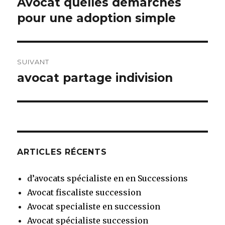
Avocat quelles demarches
Article
précédent :
pour une adoption simple
l’article
SUIVANT
avocat partage indivision
Article
suivant :
ARTICLES RÉCENTS
d’avocats spécialiste en en Successions
Avocat fiscaliste succession
Avocat specialiste en succession
Avocat spécialiste succession